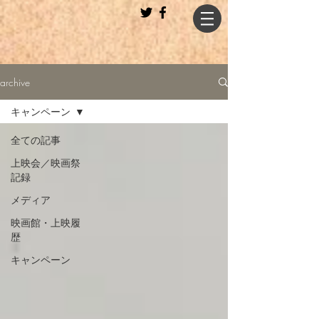
archive
キャンペーン
全ての記事
上映会／映画祭
記録
メディア
映画館・上映履
歴
キャンペーン