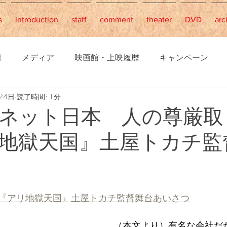
s
introduction
staff
comment
theater
DVD
arc
録
メディア
映画館・上映履歴
キャンペーン
24日
読了時間: 1分
ネット日本 人の尊厳取
地獄天国』土屋トカチ監
『アリ地獄天国』土屋トカチ監督舞台あいさつ
（本文より）有名な会社だ