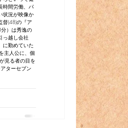
長時間労働、パ
い状況が映像か
(48)の『ア
8分）は秀逸の
引っ越し会社
」に勤めていた
）を主人公に、個
が見る者の目を
シアターセブン