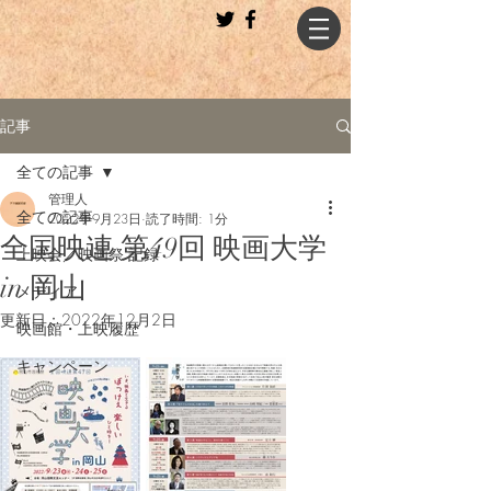
記事
全ての記事
管理人
全ての記事
2022年9月23日
読了時間: 1分
全国映連 第49回 映画大学
上映会／映画祭 記録
in 岡山
メディア
更新日：
2022年12月2日
映画館・上映履歴
キャンペーン