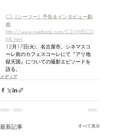
C2［シーツー］予告＆インタビュー動
画
http://www.riverbook.com/C2/WELCO
ME.html
12月17日(火)、名古屋市。シネマスコ
ーレ前のカフェスコーレにて『アリ地
獄天国』についての撮影エピソードを
語る。
メディア
最新記事
すべて表示