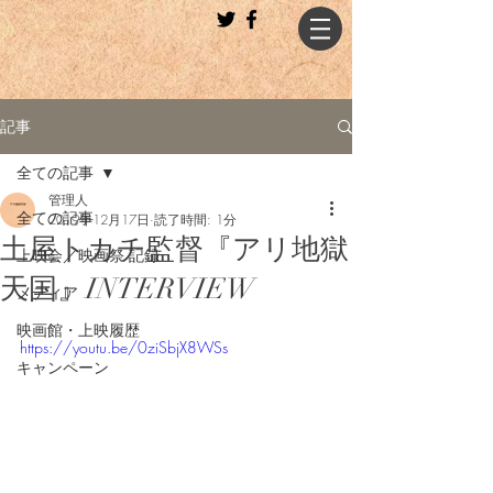
記事
全ての記事
管理人
全ての記事
2019年12月17日
読了時間: 1分
土屋トカチ監督『アリ地獄
上映会／映画祭 記録
天国』INTERVIEW
メディア
映画館・上映履歴
https://youtu.be/0ziSbjX8WSs
キャンペーン