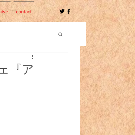
hive
contact
ェ『ア