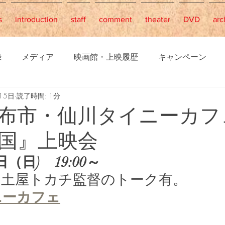
s
introduction
staff
comment
theater
DVD
arc
録
メディア
映画館・上映履歴
キャンペーン
15日
読了時間: 1分
布市・仙川タイニーカフ
国』上映会
日（日)　19:00～
、土屋トカチ監督のトーク有。
ニーカフェ