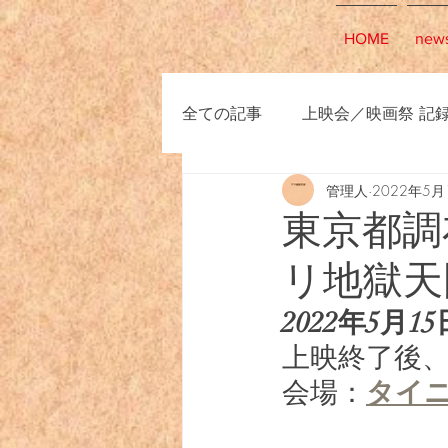
HOME
new
全ての記事
上映会／映画祭 記
管理人
2022年5月
東京都調
リ地獄天
2022年5月15
上映終了後
会場：
タイ