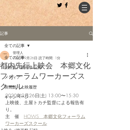
記事
全ての記事
管理人
全ての記事
2020年9月26日
読了時間: 1分
都内先行上映会 本郷文化
上映会／映画祭 記録
フォーラムワーカーズス
メディア
クール
映画館・上映履歴
2020年9月26日(土) 13:00〜15:30
キャンペーン
上映後、土屋トカチ監督による報告有
り。
主　催　
HOWS　本郷文化フォーラム
ワーカーズスクール