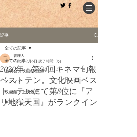
記事
全ての記事
管理人
全ての記事
2021年2月6日
読了時間: 0分
2020年・第94回キネマ旬報
上映会／映画祭 記録
ベストテン。文化映画ベス
メディア
ト・テンにて第8位に『ア
映画館・上映履歴
リ地獄天国』がランクイン
キャンペーン