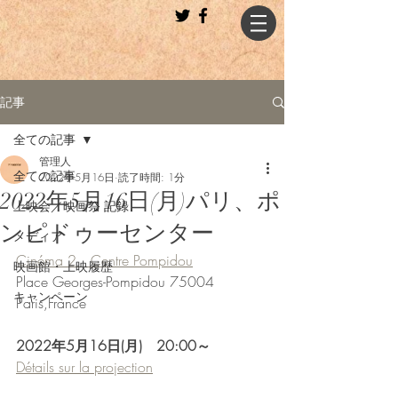
記事
全ての記事
管理人
全ての記事
2022年5月16日
読了時間: 1分
2022年5月16日(月)パリ、ポ
上映会／映画祭 記録
ンピドゥーセンター
メディア
Cinéma 2　Centre Pompidou
映画館・上映履歴
Place Georges-Pompidou 75004 
キャンペーン
Paris,France
2022年5月16日(月)　20:00～
Détails sur la projection