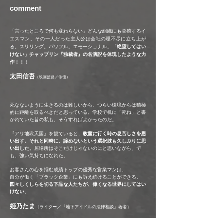
comment
「言ったところで何も変わらない」どんな組織にも発殖するイ
エスマン。その一人だった主人公は会社の理不尽に立ち上が
る。スリリング。パワフル。エモーショナル。
「絶望してはい
けない」チャップリン『独裁者』の名演説を体現したような力
作
！！！
太田信吾
（映画監督／俳優）
死なないように生きるのは難しいから、つらい環境からは積極
的に距離を取るべきだと思っている。学校で机に「死ね」と書
かれていた昔の私も、そうすればよかったのだ。
『アリ地獄天国』を観ていると、
教室に行く時の息苦しさを思
い出す。それと同時に、諦めないという選択肢も久しぶりに思
い出した。
居場所はそこだけじゃないのにと思いながら、で
も、強い気持ちになれた。
お客さんの心を掴む成績トップの優秀な営業マンは、
自分が働く「ブラック企業」にも訴え続けることができる。
図々しくしらを切る下品な人たちが、偉くなる世界にしてはい
けない
。
姫乃たま
（ライター／『地下アイドルの法律相談』著者）