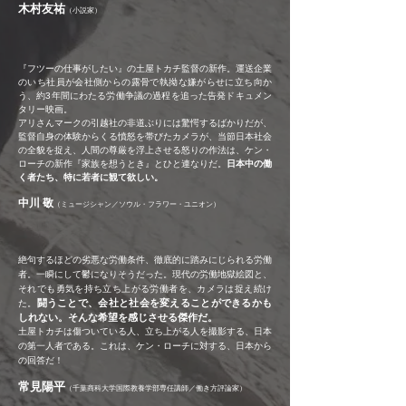
木村友祐
（小説家）
『フツーの仕事がしたい』の土屋トカチ監督の新作。運送企業
のいち社員が会社側からの露骨で執拗な嫌がらせに立ち向か
う、約3年間にわたる労働争議の過程を追った告発ドキュメン
タリー映画。
アリさんマークの引越社の非道ぶりには驚愕するばかりだが、
監督自身の体験からくる憤怒を帯びたカメラが、当節日本社会
の全貌を捉え、人間の尊厳を浮上させる怒りの作法は、ケン・
ローチの新作『家族を想うとき』とひと連なりだ。
日本中の働
く者たち、特に若者に観て欲しい。
中川 敬
（ミュージシャン／ソウル・フラワー・ユニオン）
絶句するほどの劣悪な労働条件、徹底的に踏みにじられる労働
者。一瞬にして鬱になりそうだった。現代の労働地獄絵図と、
それでも勇気を持ち立ち上がる労働者を、カメラは捉え続け
闘うことで、会社と社会を変えることができるかも
た。
しれない。そんな希望を感じさせる傑作だ。
土屋トカチは傷ついている人、立ち上がる人を撮影する、日本
の第一人者である。これは、ケン・ローチに対する、日本から
の回答だ！
常見陽平
（千葉商科大学国際教養学部専任講師／働き方評論家）