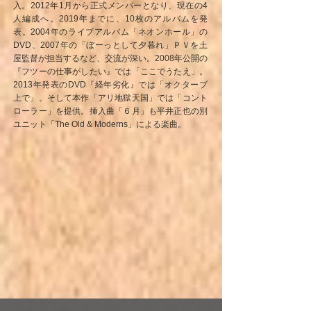
入。2012年1月から正式メンバーとなり、現在の4
人編成へ。2019年までに、10枚のアルバムを発
表。2004年のライブアルバム「ネオンホール」の
DVD、2007年の「ぼーっとして夕暮れ」ＰＶを土
屋監督が担当するなど、交流が深い。2008年公開の
『フツーの仕事がしたい』では「ここでうたえ」。
2013年発表のDVD『経年劣化』では「オクターブ
上で」。そして本作「アリ地獄天国」では「コント
ローラー」を提供。挿入曲「６月」も平井正也の別
ユニット「The Old & Moderns」による楽曲。