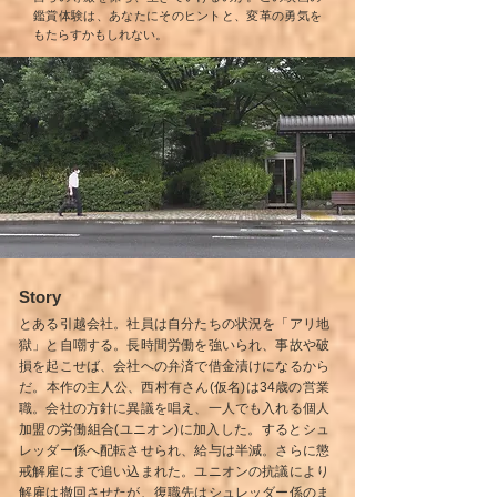
鑑賞体験は、あなたにそのヒントと、変革の勇気を
もたらすかもしれない。
Story
とある引越会社。社員は自分たちの状況を「アリ地
獄」と自嘲する。長時間労働を強いられ、事故や破
損を起こせば、会社への弁済で借金漬けになるから
だ。本作の主人公、西村有さん(仮名)は34歳の営業
職。会社の方針に異議を唱え、一人でも入れる個人
加盟の労働組合(ユニオン)に加入した。するとシュ
レッダー係へ配転させられ、給与は半減。さらに懲
戒解雇にまで追い込まれた。ユニオンの抗議により
解雇は撤回させたが、復職先はシュレッダー係のま