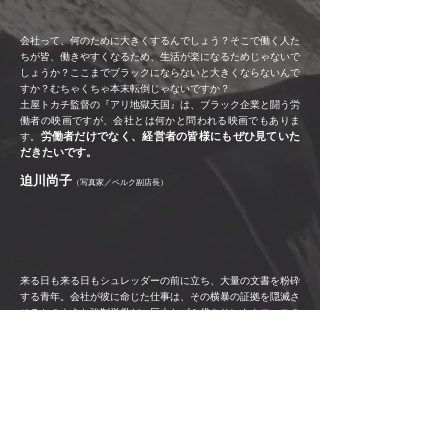
会社って、何のために大きくするんでしょう？そこで働く人た
ちが皆、働きやすくなるため、生活が楽になるためじゃないで
しょうか？ここまでブラックにならないと大きくならないんで
すか？むちゃくちゃ本末転倒じゃないですか？
土屋トカチ監督の『アリ地獄天国』は、ブラック企業と闘う労
働者の映画ですが、会社とは何かと問われる映画でもありま
労働者だけでなく、経営者の皆様にもぜひ見ていた
す。
だきたいです。
迫川尚子
（写真家／ベルク副店長）
来る日も来る日もシュレッダーの前に立ち、大量の文書を粉砕
する青年。会社が彼に命じた仕事は、その横暴の証拠を隠滅さ
せるかのような強制労働だ。巨大なゴミ袋をサンタクロースの
ように担ぐ彼は、組織の権力者により働きアリの地獄に落とさ
れた。
しかし彼は目覚める。組織はそれを支える全ての人々のために
存在すべきではないのか。権力のいいなりにはならない。権力
の横暴を許さない。人生を取り戻せ。
会社とは文字通り社会の裏返し。彼の闘いは私たちの闘いでも
ある。権力が暴走する日本でいま最も重要で必要な映画、それ
アリよ、蝶のように舞い、蜂のよう
が「アリ地獄天国」。