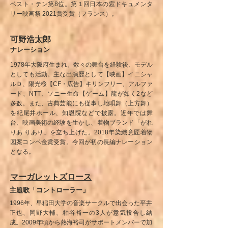
ベスト・テン第8位。
第１回日本の窓ドキュメンタ
リー映画祭 2021賞受賞
（フランス）。
可野浩太郎
ナレーション
1978年大阪府生まれ。数々の舞台を経験後、モデル
としても活動。主な出演歴として【映画】イニシャ
ルＤ、陽光桜【CF・広告】キリンフリー、アルファ
ード、NTT、ソニー生命【ゲーム】龍が如く2など
多数。また、古典芸能にも従事し地唄舞（上方舞）
を紀尾井ホール、知恩院などで披露。近年では舞
台、映画美術の経験を生かし、着物ブランド「がれ
りあ りあり」を立ち上げた。2018年染織意匠着物
図案コンペ金賞受賞。今回が初の長編ナレーション
となる。
マーガレットズロース
主題歌「コントローラー」
1996年、早稲田大学の音楽サークルで出会った平井
正也、岡野大輔、粕谷裕一の3人が意気投合し結
成。2009年頃から熱海裕司がサポートメンバーで加