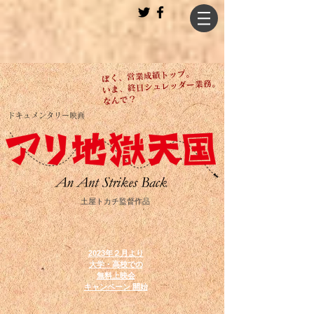
ぼく、営業成績トップ。
いま、終日シュレッダー業務。
なんで？
ドキュメンタリー映画
土屋トカチ監督作品
2023年２月より
大学・高校での
無料上映会
キャンペーン
開始