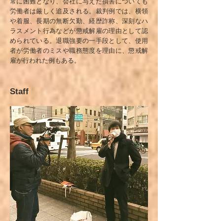
常に困難となり、会社に与えた損害についても
労働者は厳しく追及される。裁判例では、横領
や着服、長期の無断欠勤、経歴詐称、深刻なハ
ラスメント行為などが懲戒解雇の理由として認
められている。退職強要の一手段として、使用
者が労働者のミスや職務態度を理由に、懲戒解
雇が行われた例もある。
Staff