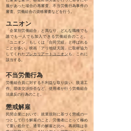
服があった場合の再審査、不当労働行為事件の
審査、労働組合の資格審査などを行う。
ユニオン
「企業別労働組合」と異なり、どんな職種でも
誰でも一人でも加入できる労働組合のこと。
「ユニオン」もしくは「合同労組」と呼ばれる
ことが多い。映画「アリ地獄天国」に取材協力
してくれた
プレカリアートユニオン
も、これに
該当する。
不当労働行為
労働組合員に対する不利益な取り扱い、脱退工
作、団体交渉拒否など、使用者が行う労働組合
法違反の行為のこと。
懲戒解雇
民間企業において、就業規則に基づく懲戒の一
つとして行う解雇のこと。労働者にとって極め
て重い処分で、通常の解雇と比べ、再就職は非