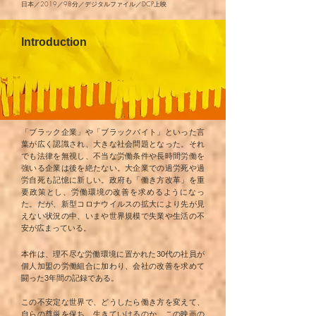
日本／2019／98分／デジタルファイル／DCP
上映
Introduction
「ブラック企業」や「ブラックバイト」といった言
葉が広く認識され、大きな社会問題となった。それ
でも法律を無視し、不当な労働条件や長時間労働を
強いる企業は後を絶たない。大企業での過労死や過
労自死も記憶に新しい。政府も「働き方改革」を重
要政策とし、労働環境の改善を求めるようになっ
た。だが、新型コロナウイルスの拡大により先が見
えない状況の中、いまや世界規模で失業や生活の不
安が広まっている。
本作は、理不尽な労働環境に置かれた30代の社員が
個人加盟の労働組合に加わり、会社の改善を求めて
闘った3年間の記録である。
この不安定な世界で、どうしたら働き方を変えて、
自らの尊厳を保ち、生きていけるのか。この映画の