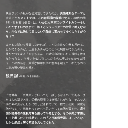
映画ファンの私がなぜ見逃してきたのか。
労働運動をテーマと
するドキュメントでは、これは屈指の傑作である。
30代の元
SE・西村有（仮名）は、
いかにも東京のホワイトカラーらし
いたたずまいのままで、淡々とシュレッダーの労苦に耐えなが
ら、内心では決して屈しない労働者に変わってゆくようすが心
をうつ
。
まともな闘いを放棄しなければ、こんな非道な労務も斥けるこ
とができるのだ。土屋トカチがこのような制作ができたのも、
彼がかつて友人「やまちゃん」の過労自殺にいたる孤独を救え
なかったという悔いを心に宿しながらの仕事だったからだろ
う。この作品は、貴重な情報提供の意義を超えて、私たちの心
に忘れ難い印象を残す。
熊沢 誠
（甲南大学名誉教授）
「労働者」「従業員」といっても、誰しもが人の子である。ま
たは人の親である。労働の現場では無視されがちな、そんな人
間の素の姿がたしかに映しだされていて、観ている間、何度も
胸がつまり、観終わってからも思いだしては胸が震えた。
雇う
側が労働者の生殺与奪を握って平然とする。その倒錯が常識と
して定着したこの世界で、この『アリ地獄天国』は、小さな、
しかし燦然と輝く希望を見せてくれた
。