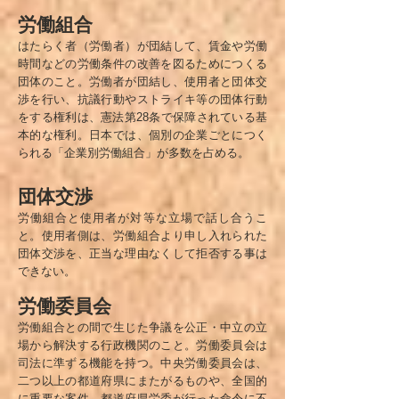
労働組合
はたらく者（労働者）が団結して、賃金や労働
時間などの労働条件の改善を図るためにつくる
団体のこと。労働者が団結し、使用者と団体交
渉を行い、抗議行動やストライキ等の団体行動
をする権利は、憲法第28条で保障されている基
本的な権利。日本では、個別の企業ごとにつく
られる「企業別労働組合」が多数を占める。
団体交渉
労働組合と使用者が対等な立場で話し合うこ
と。使用者側は、労働組合より申し入れられた
団体交渉を、正当な理由なくして拒否する事は
できない。
労働委員会
労働組合との間で生じた争議を公正・中立の立
場から解決する行政機関のこと。労働委員会は
司法に準ずる機能を持つ。中央労働委員会は、
二つ以上の都道府県にまたがるものや、全国的
に重要な案件、都道府県労委が行った命令に不