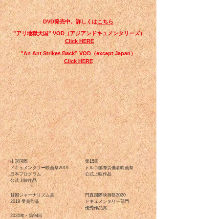
DVD発売中。詳しくは
こちら
”アリ地獄天国” VOD（アジアンドキュメンタリーズ）
Click HERE
”An Ant Strikes Back” VOD（except Japan）
Click HERE
山形国際
第15回
ドキュメンタリー映画祭2019
トルコ国際労働者映画祭
日本プログラム
​公式上映作品
公式上映作品
貧困ジャーナリズム賞
門真国際映画祭2020
2019 受賞作品
ドキュメンタリー部門
優秀作品賞
2020年・第94回