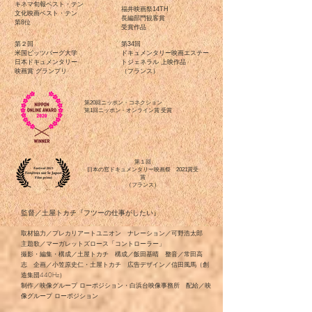
キネマ旬報ベスト・テン
福井映画祭14TH
文化映画ベスト・テン
長編部門観客賞
第8位
​受賞作品
第２回
第34回
米国ピッツバーグ大学
ドキュメンタリー映画エステー
日本ドキュメンタリー
トジェネラル 上映作品
映画賞 ​グランプリ
（フランス）
第20回ニッポン・コネクション
​第1回ニッポン・オンライン賞 受賞
第１回
日本の窓ドキュメンタリー映画祭 2021賞受
賞
（フランス）
監督／土屋トカチ『フツーの仕事がしたい』
取材協力／プレカリアートユニオン ナレーション／可野浩太郎
主題歌／マーガレットズロース「コントローラー」
撮影・編集・構成／土屋トカチ 構成／飯田基晴 整音／常田高
志 企画／小笠原史仁・土屋トカチ 広告デザイン／信田風馬（創
造集団440Hz）
制作／映像グループ ローポジション・白浜台映像事務所 配給／映
像グループ ローポジション