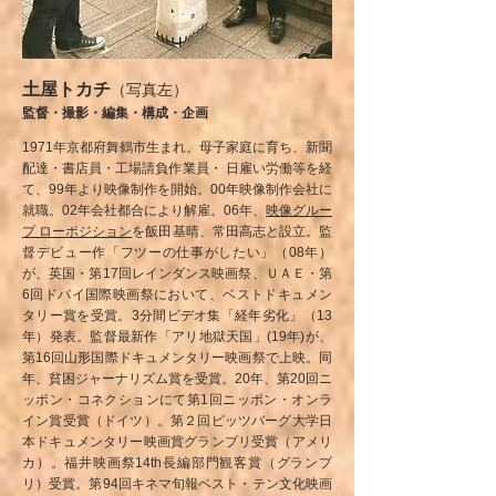
土屋トカチ
（写真左）
監督・撮影・編集・構成・企画
1971年京都府舞鶴市生まれ。母子家庭に育ち、新聞
配達・書店員・工場請負作業員・ 日雇い労働等を経
て、99年より映像制作を開始。00年映像制作会社に
就職。02年会社都合により解雇。06年、
映像グルー
プ ローポジション
を飯田基晴、常田高志と設立。監
督デビュー作「フツーの仕事がしたい」（08年）
が、英国・第17回レインダンス映画祭、ＵＡＥ・第
6回ドバイ国際映画祭において、ベストドキュメン
タリー賞を受賞。3分間ビデオ集「経年劣化」（13
年）発表。監督最新作「アリ地獄天国」(19年)が、
第16回山形国際ドキュメンタリー映画祭で上映。同
年、貧困ジャーナリズム賞を受賞。20年、第20回ニ
ッポン・コネクションにて第1回ニッポン・オンラ
イン賞受賞（ドイツ）。第２回ピッツバーグ大学日
本ドキュメンタリー映画賞グランプリ受賞（アメリ
カ）。福井映画祭14th長編部門観客賞（グランプ
リ）受賞。第94回キネマ旬報ベスト・テン文化映画