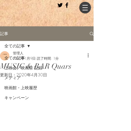
記事
全ての記事
管理人
全ての記事
2020年1月9日
読了時間: 1分
MUSIC & BAR Quars
上映会／映画祭 記録
更新日：
2020年4月30日
メディア
映画館・上映履歴
キャンペーン